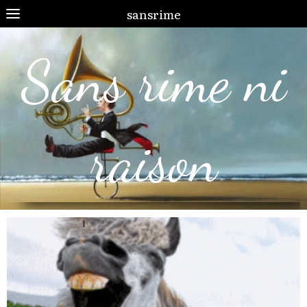
sansrime
Sans rime ni
raison