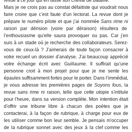
revue à ce jour qui en fasse son cheval de bataille.
Mais je ne crois pas au constat défaitiste qui voudrait nous
faire croire que c'est faute d'un lectorat. La revue dont je
prépare le numéro pilote et que j'ai nommée
Sans rime ni
raison
par dérision (voire par déraison) résultera de
l'enthousiasme qu'elle saura provoquer ou pas. Car j'en
suis à un stade où je recherche des collaborateurs. Serez-
vous de ceux-là ? J'aimerais de toute façon consacrer à
votre recueil un dossier d'analyse. J'ai beaucoup apprécié
votre échange écrit avec Guillaume. Il suffirait qu'une
personne croit à mon projet pour que je me sente les
épaules suffisamment fortes pour le porter. Dans l'immédiat,
je vous adresse les premières pages de
Soyons fous
, la
revue sans rime ni raison, telle que cette utopie s'intitule
pour l'heure, dans sa version complète. Mon intention était
d'offrir une tribune libre à chacun des poètes que je
contacterai, à la façon de rubrique, à charge pour eux de
les utiliser comme bon leur semble. Je pensais m'occuper
de la rubrique sonnet avec des jeux à la clef comme les