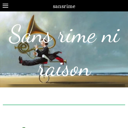
sansrime
Sans rime ni
raison