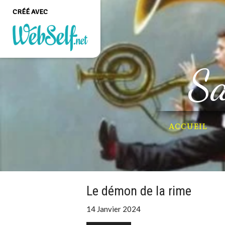
CRÉÉ AVEC
Créer un site web de
Sa
qualité professionnelle
et personnalisable sans
aucune connaissance en
programmation
COMMENCEZ
ACCUEIL
Le démon de la rime
14 Janvier 2024