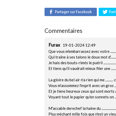
Partager sur Facebook
Part
Commentaires
Furax
19-01-2024 12:49
Que vous m'embarrassez avec votre .........
Qui traîne à ses talons le doux mot d'......
Je hais des bouts-rimés le puéril ...............
Et tiens qu'il vaudrait mieux filer une .....
La gloire du bel air n'a rien qui me ..........
Vous m'assommez l'esprit avec un gros ......
Et je tiens heureux ceux qui sont morts à .
Voyant tout le papier qu'en sonnets on ....
M'accable derechef la haine du ..................
Plus méchant mille fois que n'est un vieux .