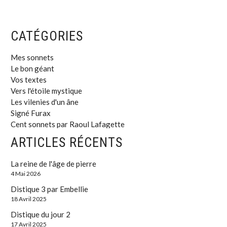
CATÉGORIES
Mes sonnets
Le bon géant
Vos textes
Vers l'étoile mystique
Les vilenies d'un âne
Signé Furax
Cent sonnets par Raoul Lafagette
Mathieu Bouchard
ARTICLES RÉCENTS
Il fera jour demain distiques
Le distique du jour
La reine de l'âge de pierre
4 Mai 2026
Distique 3 par Embellie
18 Avril 2025
Distique du jour 2
17 Avril 2025