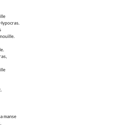
lle
'Hypocras.
s
nouille.
le.
ras,
lle
.
ma manse
.