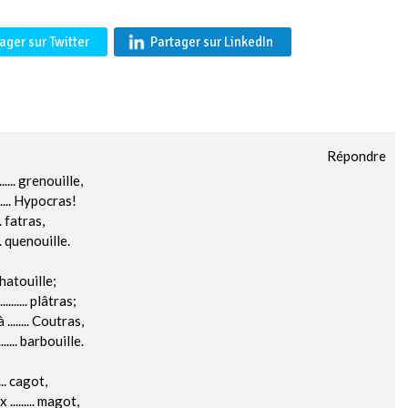
ager sur Twitter
Partager sur LinkedIn
Répondre
.... grenouille,
..... Hypocras!
.. fatras,
.. quenouille.
 chatouille;
...... plâtras;
....... Coutras,
.... barbouille.
... cagot,
........ magot,