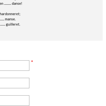
......... danse!
. chardonneret;
..... manse.
.... guilleret.