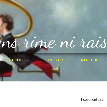
ns rime ni rai
À PROPOS
CONTACT
ATELIER
1 commentaire